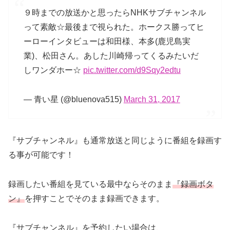
９時までの放送かと思ったらNHKサブチャンネル
って素敵☆最後まで視られた。ホークス勝ってヒ
ーローインタビューは和田様、本多(鹿児島実
業)、松田さん。あした川崎帰ってくるみたいだ
しワンダホー☆
pic.twitter.com/d9Sqy2edtu
— 青い星 (@bluenova515)
March 31, 2017
『サブチャンネル』も通常放送と同じように番組を録画す
る事が可能です！
録画したい番組を見ている最中ならそのまま
『録画ボタ
ン』
を押すことでそのまま録画できます。
『サブチャンネル』を予約したい場合は、