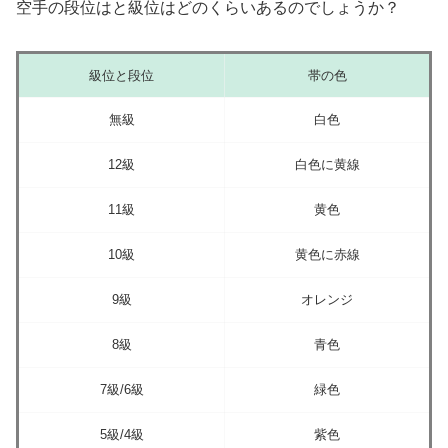
空手の段位はと級位はどのくらいあるのでしょうか？
級位と段位
帯の色
無級
白色
12級
白色に黄線
11級
黄色
10級
黄色に赤線
9級
オレンジ
8級
青色
7級/6級
緑色
5級/4級
紫色