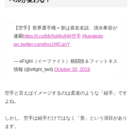
ベルが変わる？
【空手】世界選手権＝形は喜友名諒、清水希容が
連覇
https://t.co/bfo5gWuII4
#空手
#karatedo
pic.twitter.com/bvs1f4CqnY
— eFight（イーファイト）格闘技＆フィットネス
情報 (@efight_twit)
October 30, 2016
空手と言えばイメージするのは柔道のような「組手」です
よね。
しかし、空手は組手だけではなく「形」という演目があり
ます。