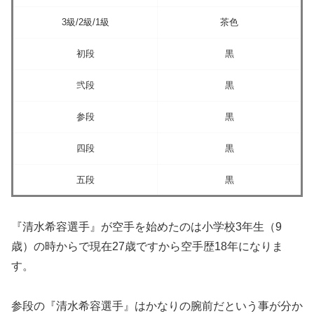
3級/2級/1級
茶色
初段
黒
弐段
黒
参段
黒
四段
黒
五段
黒
『清水希容選手』が空手を始めたのは小学校3年生（9
歳）の時からで現在27歳ですから空手歴18年になりま
す。
参段の『清水希容選手』はかなりの腕前だという事が分か